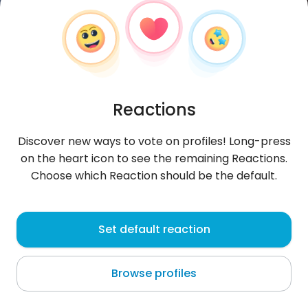
Reactions
Discover new ways to vote on profiles! Long-press
on the heart icon to see the remaining Reactions.
Choose which Reaction should be the default.
Chris98
, 28
Set default reaction
Seoul
Browse profiles
Ubóstwiam inteligentnych ludzi i lubię rozmowy na
poziomie . Kocham podróże, śmiech, aczkolwiek
czasami lubię z kimś pomilcz
...
more