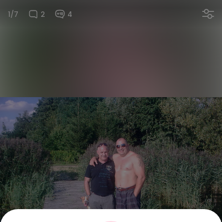
1/7
2
4